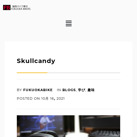
Skullcandy
BY
FUKUOKABIKE
IN
BLOGS
,
学び
,
趣味
POSTED ON
10月
16
,
2021